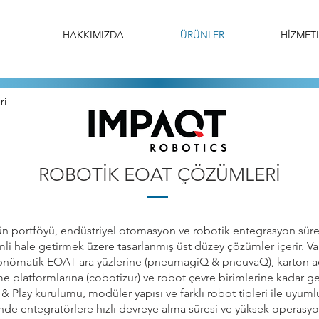
HAKKIMIZDA
ÜRÜNLER
HİZMETL
ri
ROBOTİK EOAT ÇÖZÜMLERİ
n portföyü, endüstriyel otomasyon ve robotik entegrasyon süreç
li hale getirmek üzere tasarlanmış üst düzey çözümler içerir. 
 pnömatik EOAT ara yüzlerine (pneumagiQ & pneuvaQ), karton 
 platformlarına (cobotizur) ve robot çevre birimlerine kadar ge
 & Play kurulumu, modüler yapısı ve farklı robot tipleri ile uyum
rinde entegratörlere hızlı devreye alma süresi ve yüksek operasyo