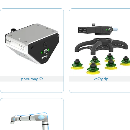
pneumagiQ
vaQgrip