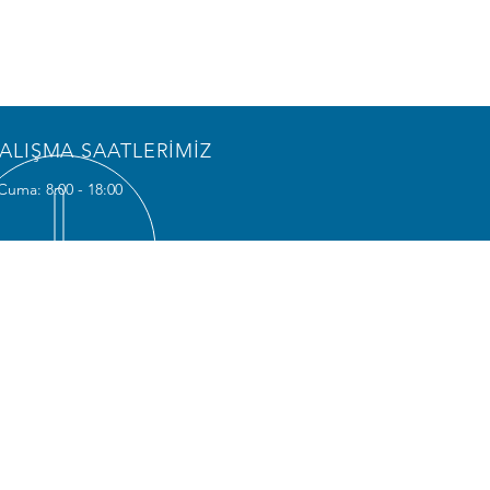
ALIŞMA SAATLERİMİZ
 Cuma: 8:00 - 18:00
ESLERİMİZ
ez Ofis:
ehir Mahallesi Bakü Cad. Arma
dence No: 6
, Pendik, İstanbul