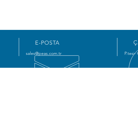
Ç
E-POSTA
sales@peas.com.tr
P.tesi-
HİZMETLERİMİZ
ADR
nesi
- Anahtar Teslim Projeler
Merk
- Özel Makine Çözümleri
Yeniş
- Mühendislik Hizmetileri
Resi
- Proje & Operasyon Yönetimi
34912
- Devreye Alma Hizmetleri
- Robot & Otomasyon Hizmetleri