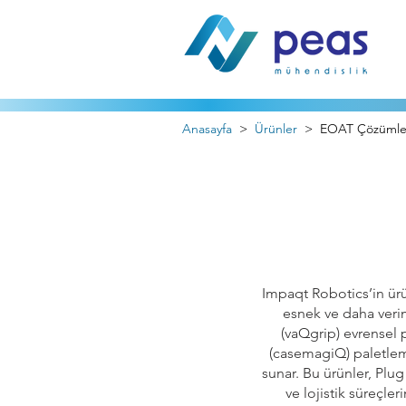
Anasayfa
>
Ürünler
> EOAT Çözümle
Impaqt Robotics’in ürü
esnek ve daha verim
(vaQgrip) evrensel
(casemagiQ) paletleme
sunar. Bu ürünler, Plug
ve lojistik süreçle