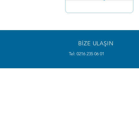
BİZE ULAŞIN
Tel: 0216 235 06 01
ÜRÜNLERİMİZ
- Elekrot Bileme ve Değiştirme Maki
- Kesici Uç ve Bıçaklar
- Su Kontrol Cihazı
- Endüstriyel Ekranlar
- Pick by Light Sistemleri
- Pnömatik Kontrollü Mıknatıslar