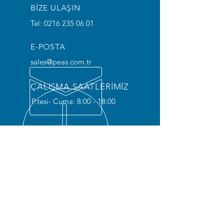
BİZE ULAŞIN
Tel: 0216 235 06 01
E-POSTA
sales@peas.com.tr
ÇALIŞMA SAATLERİMİZ
P.tesi- Cuma: 8:00 - 18:00
ÜRÜNLERİMİZ
- Elekrot Bileme ve Değiştirme Makinesi
- Kesici Uç ve Bıçaklar
- Su Kontrol Cihazı
- Endüstriyel Ekranlar
- Pick by Light Sistemleri
- Pnömatik Kontrollü Mıknatıslar
- Modüler EOAT Çözümleri
- Robotik Paletleme & Paketleme Çözümleri